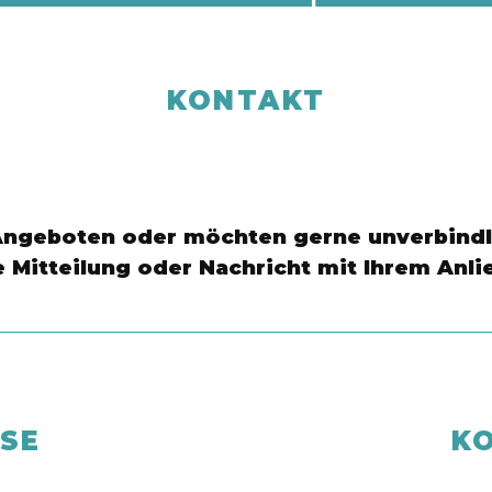
t nur ein Trau
KONTAKT
Milton H. Erickson
ngeboten oder möchten gerne unverbindli
e Mitteilung oder Nachricht mit Ihrem Anli
SE
K