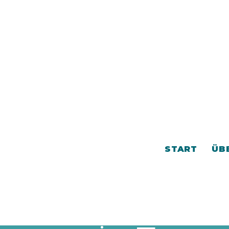
START
ÜB
iel ohne einen