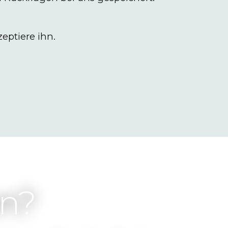
eptiere ihn.
en?