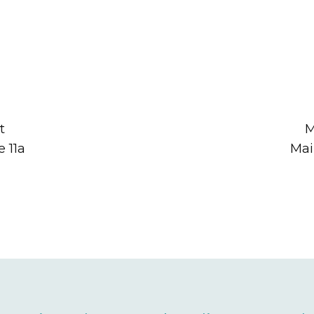
t
M
 11a
Mai